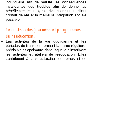
individuelle est de réduire les conséquences
invalidantes des troubles afin de donner au
bénéficiaire les moyens d'atteindre un meilleur
confort de vie et la meilleure intégration sociale
possible.
Le contenu des journées et programmes
de rééducation :
Les activités de la vie quotidienne et les
périodes de transition forment la trame régulière,
prévisible et apaisante dans laquelle s'inscrivent
les activités et ateliers de rééducation. Elles
contribuent à la structuration du temps et de
l'espace chez les bénéficiaires, ainsi qu'à leur
socialisation ; elles maintiennent la continuité
du processus thérapeutique.
Pour tout bénéficiaire admis dans
l'établissement depuis au moins 4 mois, la
durée totale des activités et ateliers de
rééducation auxquels il participe est au
minimum de 5h00, à l'exception d'un jour par
semaine où cette durée quotidienne totale peut
être ramenée à 3h00.
Contact avec les parents et avec le réseau
Le médecin et/ou le responsable thérapeutique
invite les parents ou responsables légaux du
bénéficiaire, ou les personnes qui auront la